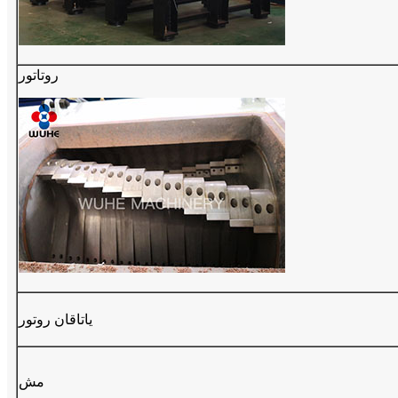
روتاتور
یاتاقان روتور
مش