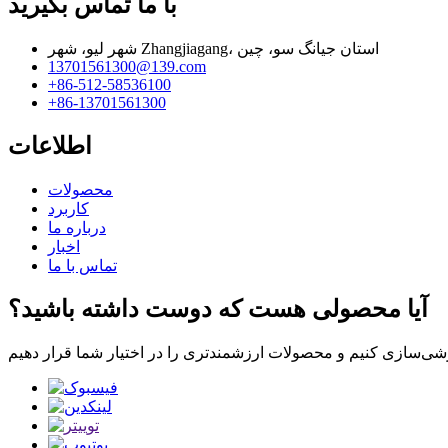
با ما تماس بگیرید
شهر لیو، شهر Zhangjiagang، استان جیانگ سو، چین
13701561300@139.com
‎+86-512-58536100‎
‎+86-13701561300‎
اطلاعات
محصولات
کاربرد
درباره ما
اخبار
تماس با ما
آیا محصولی هست که دوست داشته باشید؟