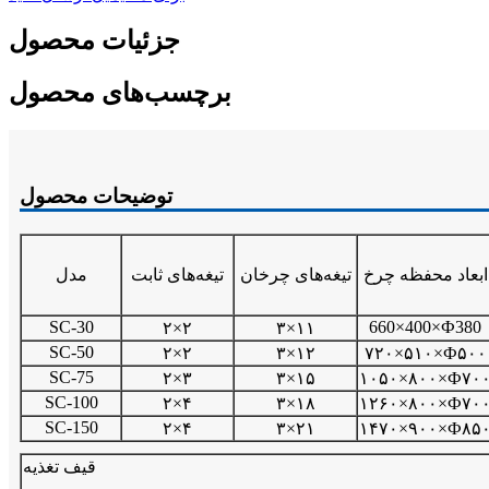
جزئیات محصول
برچسب‌های محصول
توضیحات محصول
ابعاد محفظه چرخ
تیغه‌های چرخان
تیغه‌های ثابت
مدل
SC-30
660×400×Ф380
۲×۲
۳×۱۱
SC-50
۲×۲
۳×۱۲
۷۲۰×۵۱۰×Ф۵۰۰
SC-75
۲×۳
۳×۱۵
۱۰۵۰×۸۰۰×Ф۷۰
SC-100
۲×۴
۳×۱۸
۱۲۶۰×۸۰۰×Ф۷۰
SC-150
۲×۴
۳×۲۱
۱۴۷۰×۹۰۰×Ф۸۵
قیف تغذیه