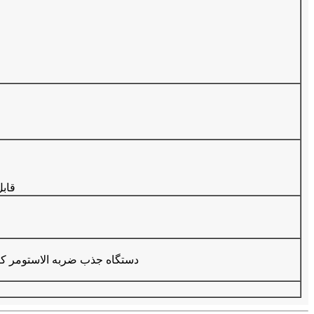
● جنس 
● دستگاه جذب ضربه الاستومر 