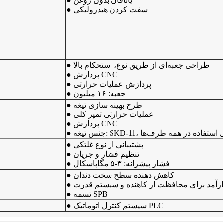
● یاتاقان بدون روغن
● سفت کردن هیدرولیکی
● طراحی جعبه‌ای از طریق نوع، استحکام بالا
● پردازش CNC
● پردازش عملیات حرارتی
● جعبه: ۱۶ میلیون
● طرح بهینه سازی تیغه
● عملیات حرارتی تمپر کلی
● پردازش CNC
تیغه: SKD-11، قابل استفاده در همه طرف‌ها
● پشتیبانی از نوع غلتکی
● تنظیم فشار و جریان
● فشار پیشرانه: ۳-۵ مگاپاسکال
● کاهش دهنده سطح سخت دندان
کارآمد برای محافظت از کاهنده و سیستم قدرت
● تسمه SPB
● سیستم کنترل اتوماتیک PLC