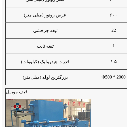
۶۰۰
عرض روتور (میلی متر)
22
تیغه چرخشی
1
تیغه ثابت
۱.۵
قدرت هیدرولیک (کیلووات)
Ф500 * 2000
بزرگترین لوله (میلی‌متر)
قیف موبایل