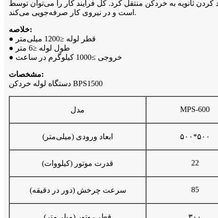
منتقل کرد. کل فرآیند کار را می‌توان توسط PLC کنترل کرد که کار با آن آسان
است و در نیروی کار صرفه‌جویی می‌کند.
خلاصه:
● قطر لوله ≤1200 میلی‌متر
● طول لوله ≤6 متر
● خروجی ≥1000 کیلوگرم در ساعت
مشخصات:
دستگاه لوله خردکن BPS1500
MPS-600
مدل
۵۰۰*۵۰۰
ابعاد ورودی (میلی‌متر)
22
قدرت موتور (کیلووات)
85
سرعت چرخش (دور در دقیقه)
۳۰۰
قطر روتور (میلی‌متر)