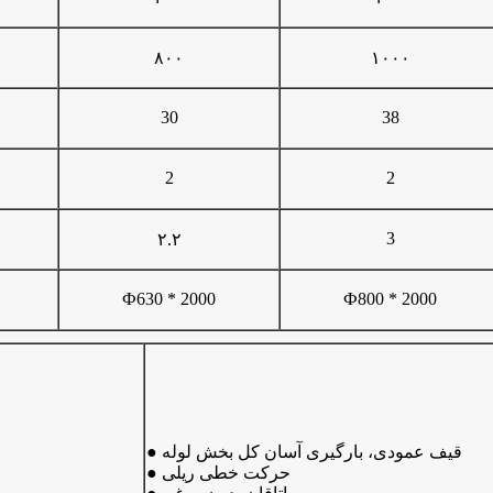
۸۰۰
۱۰۰۰
30
38
2
2
3
۲.۲
Ф630 * 2000
Ф800 * 2000
● قیف عمودی، بارگیری آسان کل بخش لوله
● حرکت خطی ریلی