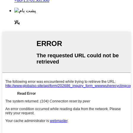
‎+86-13701561300‎
بالا