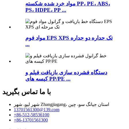
مواد خرد شده شکسته PP، PE، ABS،
PS، HDPE، PP ...
مواد فوم EPS XPS تک جداره دو جداره
...
دستگاه فشرده سازی بازیافت فیلم و
کیسه های PP/PE ...
با ما تماس بگیرید
شهر لیو، شهر Zhangjiagang، استان جیانگ سو، چین
13701561300@139.com
‎+86-512-58536100‎
‎+86-13701561300‎