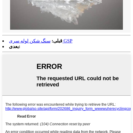
سنگ شکن لوله سری GSP
قبلی:
بعدی: