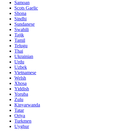
Samoan
Scots Gaelic
Shona
Sindhi
Sundanese
Swahili
Tajik
Tamil
Telugu
Thai
Ukrainian
Urdu
Uzbek
Vietnamese
Welsh
Xhosa
Yiddish
Yoruba
Zulu
Kinyarwanda
Tatar
Oriya
Turkmen
Uyghur