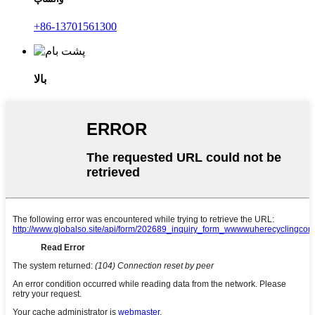
‎+86-13701561300‎
بالا