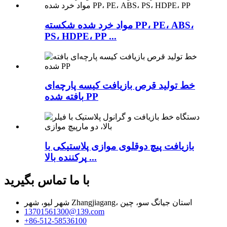
مواد خرد شده شکسته PP، PE، ABS،
PS، HDPE، PP ...
خط تولید قرص بازیافت کیسه پارچه‌ای
بافته شده PP
بازیافت پیچ دوقلوی موازی پلاستیکی با
پرکننده بالا ...
با ما تماس بگیرید
شهر لیو، شهر Zhangjiagang، استان جیانگ سو، چین
13701561300@139.com
‎+86-512-58536100‎